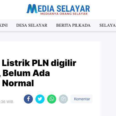
INI
DESA SELAYAR
BERITA PILKADA
SELAYA
istrik PLN digilir
, Belum Ada
a Normal
Komentar
3:36 WIB