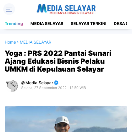
Trending
MEDIA SELAYAR
SELAYAR TERKINI
DESA SE
Home
MEDIA SELAYAR
Yoga : PRS 2022 Pantai Sunari
Ajang Edukasi Bisnis Pelaku
UMKM di Kepulauan Selayar
Media Selayar
Selasa, 27 September 2022 | 12:50 WIB