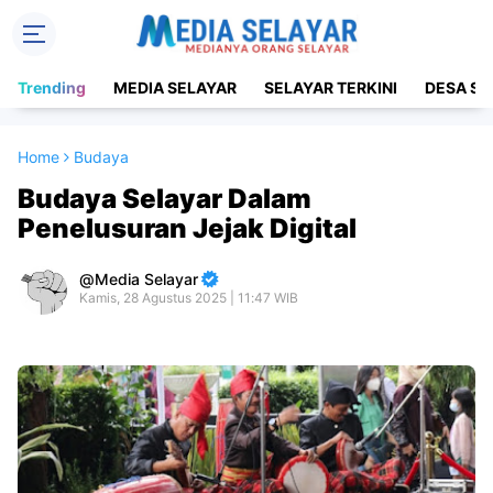
Trending
MEDIA SELAYAR
SELAYAR TERKINI
DESA SE
Home
Budaya
Budaya Selayar Dalam
Penelusuran Jejak Digital
Media Selayar
Kamis, 28 Agustus 2025 | 11:47 WIB