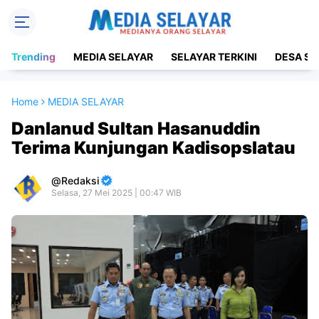
Trending
MEDIA SELAYAR
SELAYAR TERKINI
DESA SE
Home
MEDIA SELAYAR
Danlanud Sultan Hasanuddin
Terima Kunjungan Kadisopslatau
Redaksi
Selasa, 27 Mei 2025 | 00:47 WIB