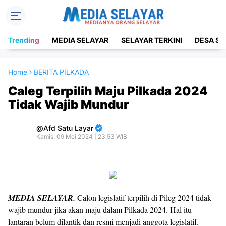
Trending
MEDIA SELAYAR
SELAYAR TERKINI
DESA SE
Home
BERITA PILKADA
Caleg Terpilih Maju Pilkada 2024
Tidak Wajib Mundur
Afd Satu Layar
Kamis, 09 Mei 2024 | 23:53 WIB
MEDIA SELAYAR.
Calon legislatif terpilih di Pileg 2024 tidak
wajib mundur jika akan maju dalam Pilkada 2024. Hal itu
lantaran belum dilantik dan resmi menjadi anggota legislatif.