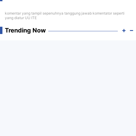
komentar yang tampil sepenuhnya tanggung jawab komentator seperti
yang diatur UU ITE
Trending Now