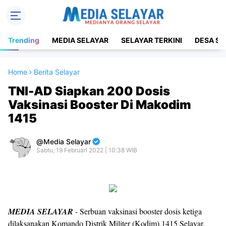
Trending
MEDIA SELAYAR
SELAYAR TERKINI
DESA SE
Home
Berita Selayar
TNI-AD Siapkan 200 Dosis
Vaksinasi Booster Di Makodim
1415
Media Selayar
Sabtu, 19 Februari 2022 | 10:38 WIB
MEDIA SELAYAR
- Serbuan vaksinasi booster dosis ketiga
dilaksanakan Komando Distrik Militer (Kodim) 1415 Selayar.