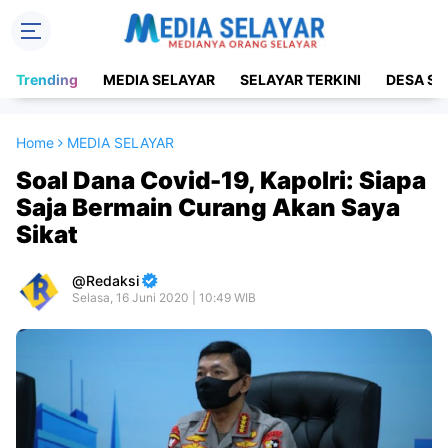
Trending
MEDIA SELAYAR
SELAYAR TERKINI
DESA SE
Home
MEDIA SELAYAR
Soal Dana Covid-19, Kapolri: Siapa
Saja Bermain Curang Akan Saya
Sikat
Redaksi
Selasa, 16 Juni 2020 | 10:49 WIB