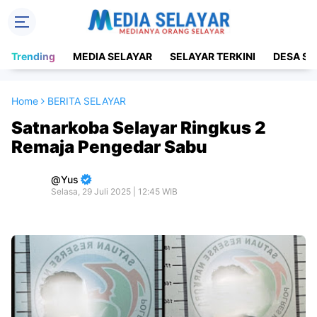
Trending
MEDIA SELAYAR
SELAYAR TERKINI
DESA SE
Home
BERITA SELAYAR
Satnarkoba Selayar Ringkus 2
Remaja Pengedar Sabu
Yus
Selasa, 29 Juli 2025 | 12:45 WIB