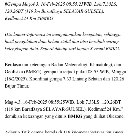
#
Gempa Mag:4.3, 16-Feb-2025 08:55:25WIB, Lok:7.33LS,
120.26BT (119 km BaratDaya SELAYAR-SULSEL),
Kedlmn:524 Km #BMKG
Disclaimer:Informasi ini mengutamakan kecepatan, sehingga
hasil pengolahan data belum stabil dan bisa berubah seiring
kelengkapan data. Seperti dikutip sari laman X resmi BMKG.
Berdasarkan keterangan Badan Meteorologi, Klimatologi, dan
Geofisika (BMKG), gempa itu terjadi pukul 08.55 WIB, Minggu
(16/2/2025). Koordinat gempa 7.33 Lintang Selatan dan 120.26
Bujur Timur.
Mag:4.3, 16-Feb-2025 08:55:25WIB, Lok:7.33LS, 120.26BT
(119 km BaratDaya SELAYAR-SULSEL), Kedlmn:524 Km,”
BMKG
demikian keterangan yang ditulis
yang dilihat Okezone.
Adapun Titik gempa berada di 119 kilometer Selayar, Sulawesi