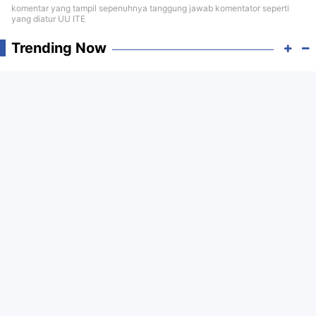
komentar yang tampil sepenuhnya tanggung jawab komentator seperti
yang diatur UU ITE
Trending Now