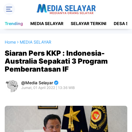
Trending
MEDIA SELAYAR
SELAYAR TERKINI
DESA SE
Home
MEDIA SELAYAR
Siaran Pers KKP : Indonesia-
Australia Sepakati 3 Program
Pemberantasan IF
Media Selayar
Jumat, 01 April 2022 | 13:36 WIB