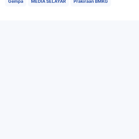
Gempa
MEDIA SELAYAR
Prakiraan BMKG