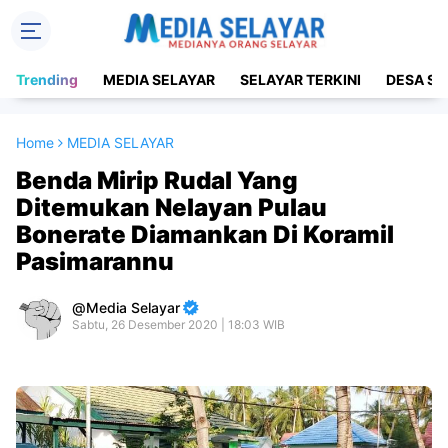
Trending
MEDIA SELAYAR
SELAYAR TERKINI
DESA SE
Home
MEDIA SELAYAR
Benda Mirip Rudal Yang
Ditemukan Nelayan Pulau
Bonerate Diamankan Di Koramil
Pasimarannu
Media Selayar
Sabtu, 26 Desember 2020 | 18:03 WIB