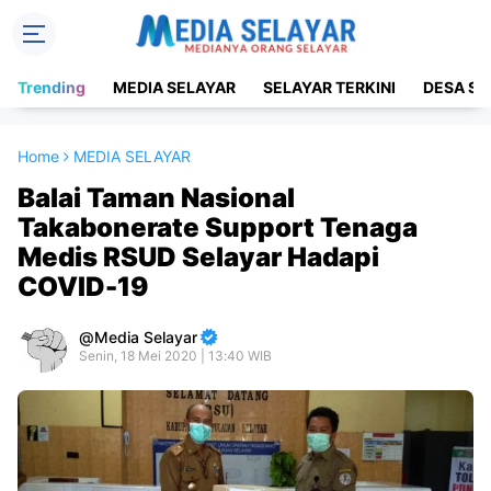
Trending
MEDIA SELAYAR
SELAYAR TERKINI
DESA SE
Home
MEDIA SELAYAR
Balai Taman Nasional
Takabonerate Support Tenaga
Medis RSUD Selayar Hadapi
COVID-19
Media Selayar
Senin, 18 Mei 2020 | 13:40 WIB