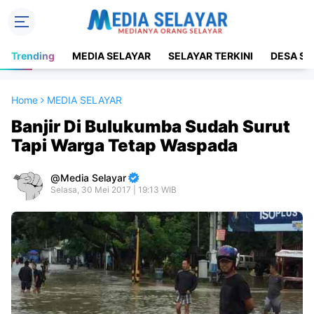
Trending
MEDIA SELAYAR
SELAYAR TERKINI
DESA SE
Home
MEDIA SELAYAR
Banjir Di Bulukumba Sudah Surut
Tapi Warga Tetap Waspada
Media Selayar
Selasa, 30 Mei 2017 | 19:13 WIB