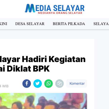
INI
DESA SELAYAR
BERITA PILKADA
SELAYA
ayar Hadiri Kegiatan
i Diklat BPK
Komentar
04 WIB