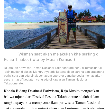
Wisman saat akan melakukan kite surfing di
Pulau Tinabo. (foto by Murah Kurniadi)
Dikatakan Kawasan Taman Nasional Takabonerate perlu dikemas untuk
lebih mudah diakses. Menurutnya ada ketersediaan sarana dan prasarana
pariwisata dan ada pihak semacam operator yang bersedia memasarkan
secara massif kegiatan yang ada di kawasan Taman Nasional
Takabonerate.
Kepala Bidang Destinasi Pariwisata, Raja Musim mengatakan
bahwa tujuan dari Festival Pesona Takabonerate adalah dalam
rangka upaya kita mempromosikan pariwisata Taman Nasional
Takabonerate untuk meningkatkan arus kunjungan ke Kabupaten