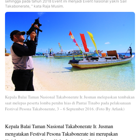
sehingga pada tahun 2018 Event ini menjadi Event nasional yakni Sail
Takabonerate, " kata Raja Musim.
Kepala Balai Taman Nasional Takabonerate Ir. Jusman melepaskan tembakan
saat melepas peserta lomba perahu hias di Pantai Tinabo pada pelaksanaan
Festival Pesona Takabonerate, 3 – 6 September 2016. (Foto By Arfank)
Kepala Balai Taman Nasional Takabonerate Ir. Jusman
mengatakan Festival Pesona Takabonerate ini merupakan