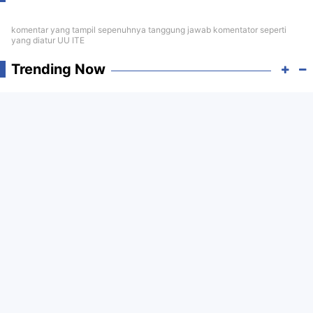
komentar yang tampil sepenuhnya tanggung jawab komentator seperti
yang diatur UU ITE
Trending Now