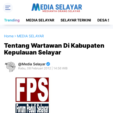
Trending
MEDIA SELAYAR
SELAYAR TERKINI
DESA SE
Home
MEDIA SELAYAR
Tentang Wartawan Di Kabupaten
Kepulauan Selayar
Media Selayar
Rabu, 08 Februari 2012 | 14:56 WIB