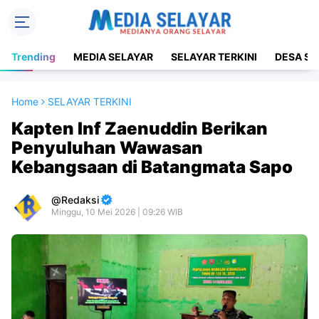
Trending
MEDIA SELAYAR
SELAYAR TERKINI
DESA SE
Home
SELAYAR TERKINI
Kapten Inf Zaenuddin Berikan
Penyuluhan Wawasan
Kebangsaan di Batangmata Sapo
Redaksi
Minggu, 10 Mei 2026 | 09:26 WIB