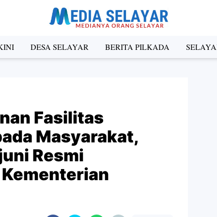
INI
DESA SELAYAR
BERITA PILKADA
SELAYA
an Fasilitas
ada Masyarakat,
uni Resmi
i Kementerian