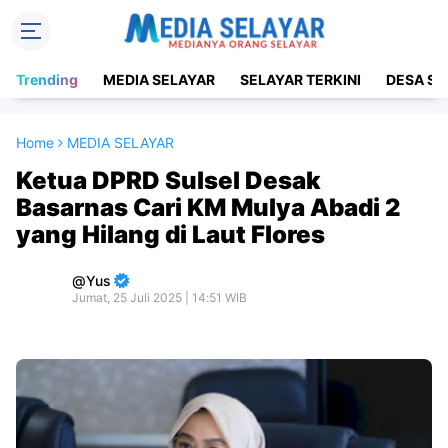
Trending
MEDIA SELAYAR
SELAYAR TERKINI
DESA SE
Home
MEDIA SELAYAR
Ketua DPRD Sulsel Desak
Basarnas Cari KM Mulya Abadi 2
yang Hilang di Laut Flores
Yus
Jumat, 25 Juli 2025 | 14:51 WIB