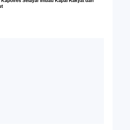
 Kapolres Selayar Imbau Kapal Rakyat dan
ut