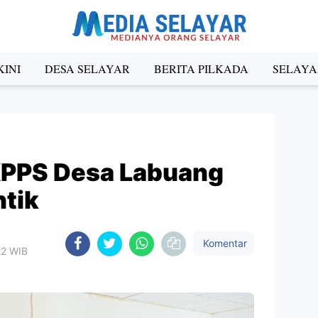
INI
DESA SELAYAR
BERITA PILKADA
SELAYA
KPPS Desa Labuang
ntik
Komentar
22 WIB