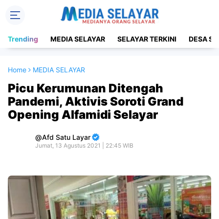
Trending
MEDIA SELAYAR
SELAYAR TERKINI
DESA SE
Home
MEDIA SELAYAR
Picu Kerumunan Ditengah
Pandemi, Aktivis Soroti Grand
Opening Alfamidi Selayar
Afd Satu Layar
Jumat, 13 Agustus 2021 | 22:45 WIB