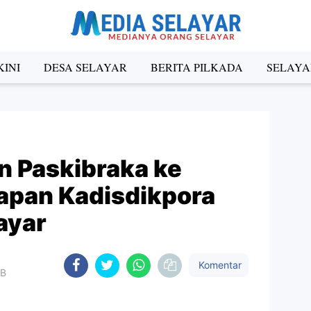
INI
DESA SELAYAR
BERITA PILKADA
SELAYA
n Paskibraka ke
arapan Kadisdikpora
ayar
Komentar
IB