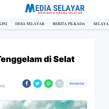
INI
DESA SELAYAR
BERITA PILKADA
SELAYA
enggelam di Selat
Komentar
WIB