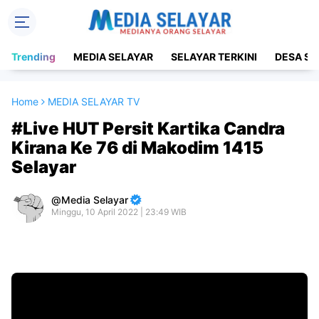
Trending
MEDIA SELAYAR
SELAYAR TERKINI
DESA SE
Home
MEDIA SELAYAR TV
#Live HUT Persit Kartika Candra
Kirana Ke 76 di Makodim 1415
Selayar
Media Selayar
Minggu, 10 April 2022 | 23:49 WIB