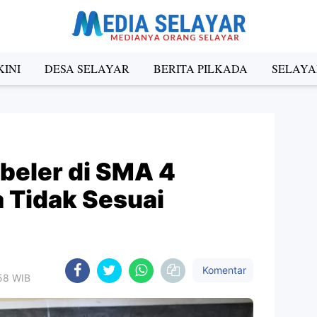
INI
DESA SELAYAR
BERITA PILKADA
SELAYA
eler di SMA 4
 Tidak Sesuai
Komentar
:58 WIB