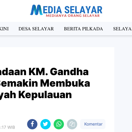
INI
DESA SELAYAR
BERITA PILKADA
SELAYA
radaan KM. Gandha
 Semakin Membuka
yah Kepulauan
Komentar
8:17 WIB