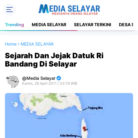
Trending
MEDIA SELAYAR
SELAYAR TERKINI
DESA SE
Home
MEDIA SELAYAR
Sejarah Dan Jejak Datuk Ri
Bandang Di Selayar
Media Selayar
Kamis, 28 April 2011 | 03:19 WIB