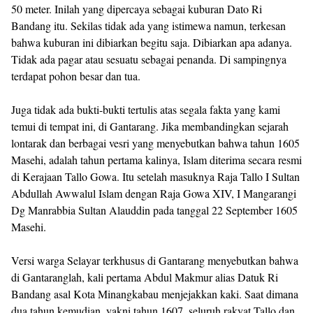
50 meter. Inilah yang dipercaya sebagai kuburan Dato Ri
Bandang itu. Sekilas tidak ada yang istimewa namun, terkesan
bahwa kuburan ini dibiarkan begitu saja. Dibiarkan apa adanya.
Tidak ada pagar atau sesuatu sebagai penanda. Di sampingnya
terdapat pohon besar dan tua.
Juga tidak ada bukti-bukti tertulis atas segala fakta yang kami
temui di tempat ini, di Gantarang. Jika membandingkan sejarah
lontarak dan berbagai vesri yang menyebutkan bahwa tahun 1605
Masehi, adalah tahun pertama kalinya, Islam diterima secara resmi
di Kerajaan Tallo Gowa. Itu setelah masuknya Raja Tallo I Sultan
Abdullah Awwalul Islam dengan Raja Gowa XIV, I Mangarangi
Dg Manrabbia Sultan Alauddin pada tanggal 22 September 1605
Masehi.
Versi warga Selayar terkhusus di Gantarang menyebutkan bahwa
di Gantaranglah, kali pertama Abdul Makmur alias Datuk Ri
Bandang asal Kota Minangkabau menjejakkan kaki. Saat dimana
dua tahun kemudian, yakni tahun 1607, seluruh rakyat Tallo dan