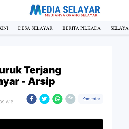
INI
DESA SELAYAR
BERITA PILKADA
SELAYA
uruk Terjang
yar - Arsip
Komentar
:39 WIB