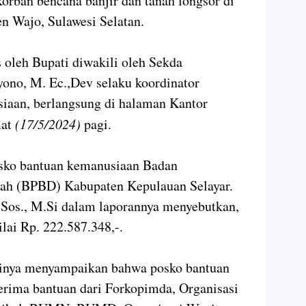
orban bencana banjir dan tanah longsor di
n Wajo, Sulawesi Selatan.
 oleh Bupati diwakili oleh Sekda
ono, M. Ec.,Dev selaku koordinator
aan, berlangsung di halaman Kantor
at
(17/5/2024)
pagi.
osko bantuan kemanusiaan Badan
ah (BPBD) Kabupaten Kepulauan Selayar.
 Sos., M.Si dalam laporannya menyebutkan,
ilai Rp. 222.587.348,-.
irinya menyampaikan bahwa posko bantuan
ima bantuan dari Forkopimda, Organisasi