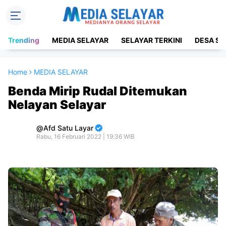
Trending
MEDIA SELAYAR
SELAYAR TERKINI
DESA SE
Home
MEDIA SELAYAR
Benda Mirip Rudal Ditemukan
Nelayan Selayar
Afd Satu Layar
Rabu, 16 Februari 2022 | 19:36 WIB